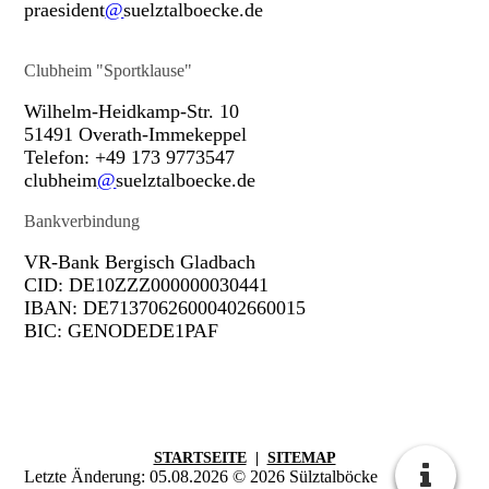
praesident
@
suelztalboecke.de
Clubheim "Sportklause"
Wilhelm-Heidkamp-Str. 10
51491 Overath-Immekeppel
Telefon: +49 173 9773547
clubheim
@
suelztalboecke.de
Bankverbindung
VR-Bank Bergisch Gladbach
CID: DE10ZZZ000000030441
IBAN: DE71370626000402660015
BIC: GENODEDE1PAF
STARTSEITE
|
SITEMAP
Letzte Änderung: 05.08.2026 © 2026 Sülztalböcke