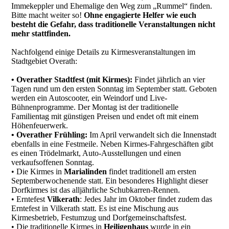
Immekeppler und Ehemalige den Weg zum „Rummel“ finden.
Bitte macht weiter so!
Ohne engagierte Helfer wie euch
besteht die Gefahr, dass traditionelle Veranstaltungen nicht
mehr stattfinden.
Nachfolgend einige Details zu Kirmesveranstaltungen im
Stadtgebiet Overath:
• Overather Stadtfest (mit Kirmes):
Findet jährlich an vier
Tagen rund um den ersten Sonntag im September statt. Geboten
werden ein Autoscooter, ein Weindorf und Live-
Bühnenprogramme. Der Montag ist der traditionelle
Familientag mit günstigen Preisen und endet oft mit einem
Höhenfeuerwerk.
• Overather Frühling:
Im April verwandelt sich die Innenstadt
ebenfalls in eine Festmeile. Neben Kirmes-Fahrgeschäften gibt
es einen Trödelmarkt, Auto-Ausstellungen und einen
verkaufsoffenen Sonntag.
• Die Kirmes in
Marialinden
findet traditionell am ersten
Septemberwochenende statt. Ein besonderes Highlight dieser
Dorfkirmes ist das alljährliche Schubkarren-Rennen.
• Erntefest
Vilkerath
: Jedes Jahr im Oktober findet zudem das
Erntefest in Vilkerath statt. Es ist eine Mischung aus
Kirmesbetrieb, Festumzug und Dorfgemeinschaftsfest.
• Die traditionelle Kirmes in
Heiligenhaus
wurde in ein