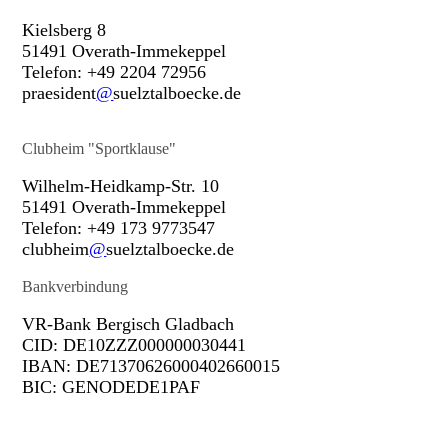
Kielsberg 8
51491 Overath-Immekeppel
Telefon: +49 2204 72956
praesident
@
suelztalboecke.de
Clubheim "Sportklause"
Wilhelm-Heidkamp-Str. 10
51491 Overath-Immekeppel
Telefon: +49 173 9773547
clubheim
@
suelztalboecke.de
Bankverbindung
VR-Bank Bergisch Gladbach
CID: DE10ZZZ000000030441
IBAN: DE71370626000402660015
BIC: GENODEDE1PAF