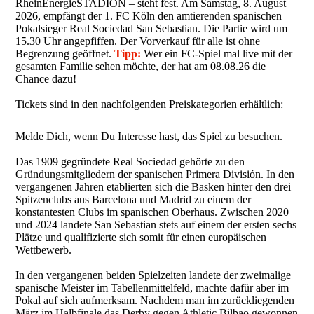
RheinEnergieSTADION – steht fest. Am Samstag, 8. August
2026, empfängt der 1. FC Köln den amtierenden spanischen
Pokalsieger Real Sociedad San Sebastian. Die Partie wird um
15.30 Uhr angepfiffen. Der Vorverkauf für alle ist ohne
Begrenzung geöffnet.
Tipp:
Wer ein FC-Spiel mal live mit der
gesamten Familie sehen möchte, der hat am 08.08.26 die
Chance dazu!
Tickets sind in den nachfolgenden Preiskategorien erhältlich:
Melde Dich, wenn Du Interesse hast, das Spiel zu besuchen.
Das 1909 gegründete Real Sociedad gehörte zu den
Gründungsmitgliedern der spanischen Primera División. In den
vergangenen Jahren etablierten sich die Basken hinter den drei
Spitzenclubs aus Barcelona und Madrid zu einem der
konstantesten Clubs im spanischen Oberhaus. Zwischen 2020
und 2024 landete San Sebastian stets auf einem der ersten sechs
Plätze und qualifizierte sich somit für einen europäischen
Wettbewerb.
In den vergangenen beiden Spielzeiten landete der zweimalige
spanische Meister im Tabellenmittelfeld, machte dafür aber im
Pokal auf sich aufmerksam. Nachdem man im zurückliegenden
März im Halbfinale das Derby gegen Athletic Bilbao gewonnen