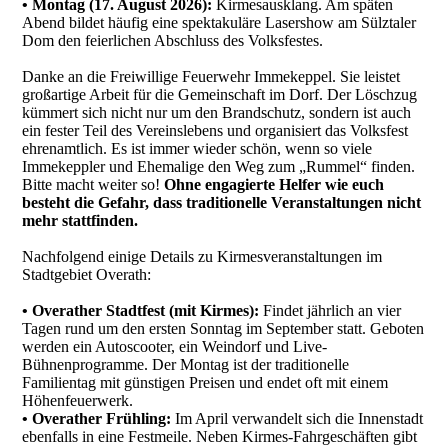
• Montag (17. August 2026):
Kirmesausklang. Am späten
Abend bildet häufig eine spektakuläre Lasershow am Sülztaler
Dom den feierlichen Abschluss des Volksfestes.
Danke an die Freiwillige Feuerwehr Immekeppel. Sie leistet
großartige Arbeit für die Gemeinschaft im Dorf. Der Löschzug
kümmert sich nicht nur um den Brandschutz, sondern ist auch
ein fester Teil des Vereinslebens und organisiert das Volksfest
ehrenamtlich. Es ist immer wieder schön, wenn so viele
Immekeppler und Ehemalige den Weg zum „Rummel“ finden.
Bitte macht weiter so!
Ohne engagierte Helfer wie euch
besteht die Gefahr, dass traditionelle Veranstaltungen nicht
mehr stattfinden.
Nachfolgend einige Details zu Kirmesveranstaltungen im
Stadtgebiet Overath:
• Overather Stadtfest (mit Kirmes):
Findet jährlich an vier
Tagen rund um den ersten Sonntag im September statt. Geboten
werden ein Autoscooter, ein Weindorf und Live-
Bühnenprogramme. Der Montag ist der traditionelle
Familientag mit günstigen Preisen und endet oft mit einem
Höhenfeuerwerk.
• Overather Frühling:
Im April verwandelt sich die Innenstadt
ebenfalls in eine Festmeile. Neben Kirmes-Fahrgeschäften gibt