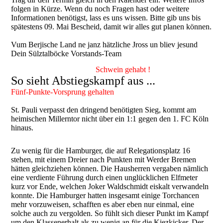
folgen in Kürze. Wenn du noch Fragen hast oder weitere
Informationen benötigst, lass es uns wissen. Bitte gib uns bis
spätestens 09. Mai Bescheid, damit wir alles gut planen können.
Vum Berjische Land ne janz hätzliche Jross un bliev jesund
Dein Sülztalböcke Vorstands-Team
Schwein gehabt !
So sieht Abstiegskampf aus ...
Fünf-Punkte-Vorsprung gehalten
St. Pauli verpasst den dringend benötigten Sieg, kommt am
heimischen Millerntor nicht über ein 1:1 gegen den 1. FC Köln
hinaus.
Zu wenig für die Hamburger, die auf Relegationsplatz 16
stehen, mit einem Dreier nach Punkten mit Werder Bremen
hätten gleichziehen können. Die Hausherren vergaben nämlich
eine verdiente Führung durch einen unglücklichen Elfmeter
kurz vor Ende, welchen Joker Waldschmidt eiskalt verwandeln
konnte. Die Hamburger hatten insgesamt einige Torchancen
mehr vorzuweisen, schafften es aber eben nur einmal, eine
solche auch zu vergolden. So fühlt sich dieser Punkt im Kampf
um den Klassenerhalt als zu wenig an für die Kiezkicker. Der