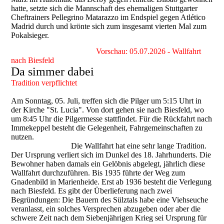
hatte, setzte sich die Mannschaft des ehemaligen Stuttgarter
Cheftrainers Pellegrino Matarazzo im Endspiel gegen Atlético
Madrid durch und krönte sich zum insgesamt vierten Mal zum
Pokalsieger.
Vorschau: 05.07.2026 - Wallfahrt
nach Biesfeld
Da simmer dabei
Tradition verpflichtet
Am Sonntag, 05. Juli, treffen sich die Pilger um 5:15 Uhrt in
der Kirche "St. Lucia". Von dort gehen sie nach Biesfeld, wo
um 8:45 Uhr die Pilgermesse stattfindet. Für die Rückfahrt nach
Immekeppel besteht die Gelegenheit, Fahrgemeinschaften zu
nutzen.
Die Wallfahrt hat eine sehr lange Tradition.
Der Ursprung verliert sich im Dunkel des 18. Jahrhunderts. Die
Bewohner haben damals ein Gelöbnis abgelegt, jährlich diese
Wallfahrt durchzuführen. Bis 1935 führte der Weg zum
Gnadenbild in Marienheide. Erst ab 1936 besteht die Verlegung
nach Biesfeld. Es gibt der Überlieferung nach zwei
Begründungen: Die Bauern des Sülztals habe eine Viehseuche
veranlasst, ein solches Versprechen abzugeben oder aber die
schwere Zeit nach dem Siebenjährigen Krieg sei Ursprung für