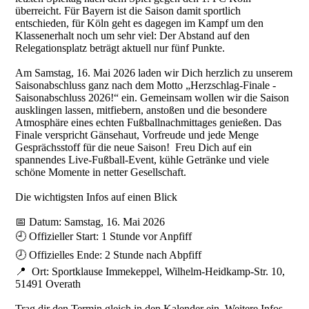
überreicht. Für Bayern ist die Saison damit sportlich
entschieden, für Köln geht es dagegen im Kampf um den
Klassenerhalt noch um sehr viel: Der Abstand auf den
Relegationsplatz beträgt aktuell nur fünf Punkte.
Am Samstag, 16. Mai 2026 laden wir Dich herzlich zu unserem
Saisonabschluss ganz nach dem Motto „Herzschlag-Finale -
Saisonabschluss 2026!“ ein. Gemeinsam wollen wir die Saison
ausklingen lassen, mitfiebern, anstoßen und die besondere
Atmosphäre eines echten Fußballnachmittages genießen. Das
Finale verspricht Gänsehaut, Vorfreude und jede Menge
Gesprächsstoff für die neue Saison! Freu Dich auf ein
spannendes Live-Fußball-Event, kühle Getränke und viele
schöne Momente in netter Gesellschaft.
Die wichtigsten Infos auf einen Blick
📅 Datum: Samstag, 16. Mai 2026
🕘 Offizieller Start: 1 Stunde vor Anpfiff
🕗 Offizielles Ende: 2 Stunde nach Abpfiff
📍 Ort: Sportklause Immekeppel, Wilhelm-Heidkamp-Str. 10,
51491 Overath
Trag dir den Termin gleich in den Kalender ein. Weitere Infos