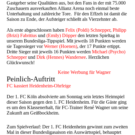
Gastgeber seine Qualitäten aus, bot den Fans in der mit 75.000
Zuschauern ausverkauften Allianz Arena noch einmal beste
Unterhaltung und zahlreiche Tore. Für den Effzeh ist damit die
Saison zu Ende, der Aufsteiger schließt als Vierzehnter ab.
Als erste abgeschlossen haben
Felix (Poldi) Schnepper
,
Philipp
(Brizi) Fabritius
und
(Emily) Döpper
den letzten Spieltag in
unserem Bundesliga-Tippspiel. Mit jeweils 18 Punkten werden
sie Tagessieger vor
Werner (Hoenen)
, der 17 Punkte ertippt.
Dritte Sieger mit jeweils 16 Punkten werden
Michael (Psycho)
Schnepper
und
Dirk (Hennes) Wandersee
. Herzlichen
Glückwunsch!
Keine Werbung für Wagner
Peinlich-Auftritt
FC kassiert Heidenheim-Ohrfeige
Der 1. FC Köln absolvierte am Sonntag sein letztes Heimspiel
dieser Saison gegen den 1. FC Heidenheim. Für die Gäste ging
es um den Klassenerhalt, für FC-Trainer René Wagner um seine
Zukunft am Geißbockheim.
Zum Spielverlauf: Der 1. FC Heidenheim gewinnt zum zweiten
Mal in dieser Bundesligasaison ein Auswärtsspiel, behauptet