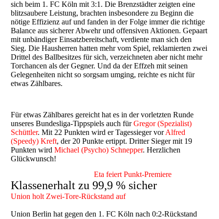
sich beim 1. FC Köln mit 3:1. Die Brenzstädter zeigten eine
blitzsaubere Leistung, brachten insbesondere zu Beginn die
nötige Effizienz auf und fanden in der Folge immer die richtige
Balance aus sicherer Abwehr und offensiven Aktionen. Gepaart
mit unbändiger Einsatzbereitschaft, verdiente man sich den
Sieg. Die Hausherren hatten mehr vom Spiel, reklamierten zwei
Drittel des Ballbesitzes für sich, verzeichneten aber nicht mehr
Torchancen als der Gegner. Und da der Effzeh mit seinen
Gelegenheiten nicht so sorgsam umging, reichte es nicht für
etwas Zählbares.
Für etwas Zählbares gereicht hat es in der vorletzten Runde
unseres Bundesliga-Tippspiels auch für
Gregor (Spezialist)
Schüttler
. Mit 22 Punkten wird er Tagessieger vor
Alfred
(Speedy) Kreft
, der 20 Punkte ertippt. Dritter Sieger mit 19
Punkten wird
Michael (Psycho) Schnepper
. Herzlichen
Glückwunsch!
Eta feiert Punkt-Premiere
Klassenerhalt zu 99,9 % sicher
Union holt Zwei-Tore-Rückstand auf
Union Berlin hat gegen den 1. FC Köln nach 0:2-Rückstand