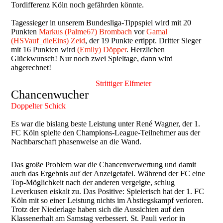
Tordifferenz Köln noch gefährden könnte.
Tagessieger in unserem Bundesliga-Tippspiel wird mit 20
Punkten
Markus (Palme67) Brombach
vor
Gamal
(HSVauf_dieEins) Zeid
, der 19 Punkte ertippt. Dritter Sieger
mit 16 Punkten wird
(Emily) Döpper
. Herzlichen
Glückwunsch! Nur noch zwei Spieltage, dann wird
abgerechnet!
Strittiger Elfmeter
Chancenwucher
Doppelter Schick
Es war die bislang beste Leistung unter René Wagner, der 1.
FC Köln spielte den Champions-League-Teilnehmer aus der
Nachbarschaft phasenweise an die Wand.
Das große Problem war die Chancenverwertung und damit
auch das Ergebnis auf der Anzeigetafel. Während der FC eine
Top-Möglichkeit nach der anderen vergeigte, schlug
Leverkusen eiskalt zu. Das Positive: Spielerisch hat der 1. FC
Köln mit so einer Leistung nichts im Abstiegskampf verloren.
Trotz der Niederlage haben sich die Aussichten auf den
Klassenerhalt am Samstag verbessert. St. Pauli verlor in