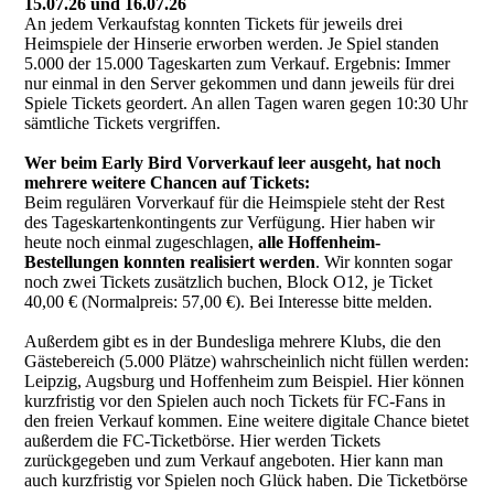
15.07.26 und 16.07.26
An jedem Verkaufstag konnten Tickets für jeweils drei
Heimspiele der Hinserie erworben werden. Je Spiel standen
5.000 der 15.000 Tageskarten zum Verkauf. Ergebnis: Immer
nur einmal in den Server gekommen und dann jeweils für drei
Spiele Tickets geordert. An allen Tagen waren gegen 10:30 Uhr
sämtliche Tickets vergriffen.
Wer beim Early Bird Vorverkauf leer ausgeht, hat noch
mehrere weitere Chancen auf Tickets:
Beim regulären Vorverkauf für die Heimspiele steht der Rest
des Tageskartenkontingents zur Verfügung. Hier haben wir
heute noch einmal zugeschlagen,
alle Hoffenheim-
Bestellungen konnten realisiert werden
. Wir konnten sogar
noch zwei Tickets zusätzlich buchen, Block O12, je Ticket
40,00 € (Normalpreis: 57,00 €). Bei Interesse bitte melden.
Außerdem gibt es in der Bundesliga mehrere Klubs, die den
Gästebereich (5.000 Plätze) wahrscheinlich nicht füllen werden:
Leipzig, Augsburg und Hoffenheim zum Beispiel. Hier können
kurzfristig vor den Spielen auch noch Tickets für FC-Fans in
den freien Verkauf kommen. Eine weitere digitale Chance bietet
außerdem die FC-Ticketbörse. Hier werden Tickets
zurückgegeben und zum Verkauf angeboten. Hier kann man
auch kurzfristig vor Spielen noch Glück haben. Die Ticketbörse