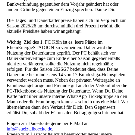
Bankverbindung gegenüber dem Vorjahr geändert hat oder
andere Gründe gegen einen Einzug sprechen. Danke Dir.
Die Tages- und Dauerkartenpreise haben sich im Vergleich zur
Saison 2025/26 um durchschnittlich drei Prozent erhöht, die
aktuelle Preisliste haben wir angehängt.
Wichtig: Ziel des 1. FC Köln ist es, leere Plätze im
RheinEnergieSTADION zu vermeiden. Daher wird die
Nutzung der Dauerkarten geprüft. Der FC behält sich vor,
Dauerkartenverträge zum Ende einer Saison gegebenenfalls
nicht zu verlängern, sollte die Nutzung nicht regelmäßig
erfolgen. Für die Saison 2026/27 bedeutet dies, dass Deine
Dauerkarte bei mindestens 14 von 17 Bundesliga-Heimspielen
verwendet werden muss. Neben der privaten Weitergabe an
Familienangehörige und Freunde gilt auch der Verkauf über die
FC-Ticketbörse als Nutzung der Dauerkarte. Wenn Du Deine
Karte nicht über unsere interne WhatsApp-Ticketgruppe an den
Mann oder die Frau bringen kannst – schreib uns eine Mail. Wir
übernehmen dann den Verkauf für Dich. Den Gegenwert
erhältst Du, sobald der FC uns den Betrag gutgeschrieben hat.
Fragen zur Dauerkarte gerne per E-Mail an
info@suelztalboecke.de
.
Fragen zum Lastschrifteinzug beantwortet gerne unsere