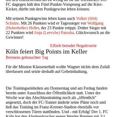
FC dagegen hält den Fünf-Punkte-Vorsprung auf die Kiez-
Kicker, dürfte mit dem Punktgewinn leben können.
Mit seinem Punktgewinn leben kann auch
Volker (S04)
Schulze
. Mit 26 Punkten wird er Tagessieger vor
Wolfgang
(Huberheller) Heller
, der 23 Punkte ertippt. Dritter Sieger mit
22 Punkten wird
Anja (Leevche) Patozka
. Glückwunsch an die
Gewinner!
Effzeh beendet Negativserie
Köln feiert Big Points im Keller
Bremens gebrauchter Tag
Für die Mission Klassenerhalt wollte Wagner nichts dem Zufall
überlassen und setzte deshalb auf Geheimhaltung.
Die Trainingseinheiten am Donnerstag und am Freitag fanden
bereits unter Ausschluss der Öffentlichkeit statt. Unter der
Woche war das Abschlusstraining noch als „öffentlich“
angesetzt, doch der FC-Trainer änderte seine Pläne noch und
ließ das Training im Franz-Kremer-Stadion ebenfalls vor
verschlossenen Türen stattfinden. Und - mit Erfolg! Der 1. FC
Köln hat den Abstiegskracher gegen Werder Bremen mit 3:1