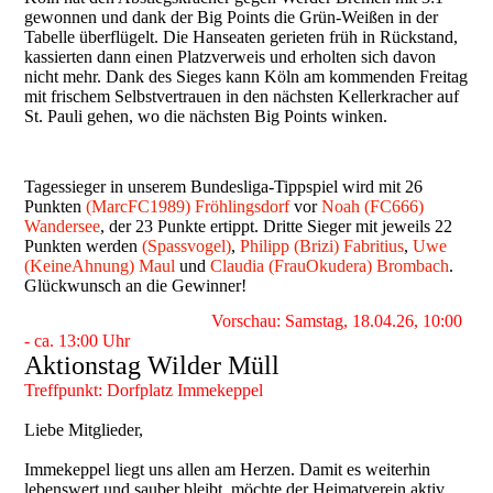
gewonnen und dank der Big Points die Grün-Weißen in der
Tabelle überflügelt. Die Hanseaten gerieten früh in Rückstand,
kassierten dann einen Platzverweis und erholten sich davon
nicht mehr. Dank des Sieges kann Köln am kommenden Freitag
mit frischem Selbstvertrauen in den nächsten Kellerkracher auf
St. Pauli gehen, wo die nächsten Big Points winken.
Tagessieger in unserem Bundesliga-Tippspiel wird mit 26
Punkten
(MarcFC1989) Fröhlingsdorf
vor
Noah (FC666)
Wandersee
, der 23 Punkte ertippt. Dritte Sieger mit jeweils 22
Punkten werden
(Spassvogel)
,
Philipp (Brizi) Fabritius
,
Uwe
(KeineAhnung) Maul
und
Claudia (FrauOkudera) Brombach
.
Glückwunsch an die Gewinner!
Vorschau: Samstag, 18.04.26, 10:00
- ca. 13:00 Uhr
Aktionstag Wilder Müll
Treffpunkt: Dorfplatz Immekeppel
Liebe Mitglieder,
Immekeppel liegt uns allen am Herzen. Damit es weiterhin
lebenswert und sauber bleibt, möchte der Heimatverein aktiv