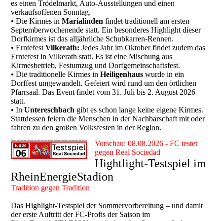
es einen Trödelmarkt, Auto-Ausstellungen und einen
verkaufsoffenen Sonntag.
• Die Kirmes in
Marialinden
findet traditionell am ersten
Septemberwochenende statt. Ein besonderes Highlight dieser
Dorfkirmes ist das alljährliche Schubkarren-Rennen.
• Erntefest
Vilkerath:
Jedes Jahr im Oktober findet zudem das
Erntefest in Vilkerath statt. Es ist eine Mischung aus
Kirmesbetrieb, Festumzug und Dorfgemeinschaftsfest.
• Die traditionelle Kirmes in
Heiligenhaus
wurde in ein
Dorffest umgewandelt. Gefeiert wird rund um den örtlichen
Pfarrsaal. Das Event findet vom 31. Juli bis 2. August 2026
statt.
• In
Untereschbach
gibt es schon lange keine eigene Kirmes.
Stattdessen feiern die Menschen in der Nachbarschaft mit oder
fahren zu den großen Volksfesten in der Region.
Vorschau: 08.08.2026 - FC testet
gegen Real Sociedad
Hightlight-Testspiel im
RheinEnergieStadion
Tradition gegen Tradition
Das Highlight-Testspiel der Sommervorbereitung – und damit
der erste Auftritt der FC-Profis der Saison im