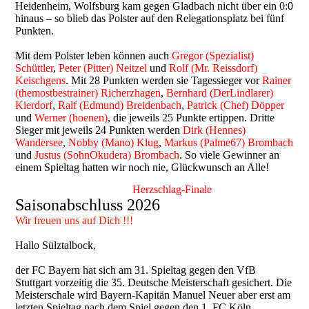
Heidenheim, Wolfsburg kam gegen Gladbach nicht über ein 0:0
hinaus – so blieb das Polster auf den Relegationsplatz bei fünf
Punkten.
Mit dem Polster leben können auch
Gregor (Spezialist)
Schüttler
,
Peter (Pitter) Neitzel
und
Rolf (Mr. Reissdorf)
Keischgens
. Mit 28 Punkten werden sie Tagessieger vor
Rainer
(themostbestrainer) Richerzhagen
,
Bernhard (DerLindlarer)
Kierdorf
,
Ralf (Edmund) Breidenbach
,
Patrick (Chef) Döpper
und
Werner (hoenen)
, die jeweils 25 Punkte ertippen. Dritte
Sieger mit jeweils 24 Punkten werden
Dirk (Hennes)
Wandersee
,
Nobby (Mano) Klug
,
Markus (Palme67) Brombach
und
Justus (SohnOkudera) Brombach
. So viele Gewinner an
einem Spieltag hatten wir noch nie, Glückwunsch an Alle!
Herzschlag-Finale
Saisonabschluss 2026
Wir freuen uns auf Dich !!!
Hallo Sülztalbock,
der FC Bayern hat sich am 31. Spieltag gegen den VfB
Stuttgart vorzeitig die 35. Deutsche Meisterschaft gesichert. Die
Meisterschale wird Bayern-Kapitän Manuel Neuer aber erst am
letzten Spieltag nach dem Spiel gegen den 1. FC Köln