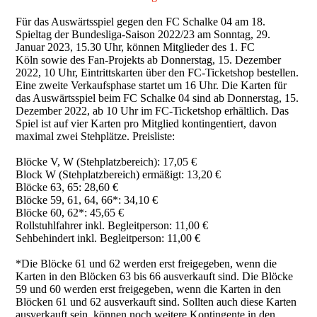
Für das Auswärtsspiel gegen den FC Schalke 04 am 18.
Spieltag der Bundesliga-Saison 2022/23 am Sonntag, 29.
Januar 2023, 15.30 Uhr, können Mitglieder des 1. FC
Köln sowie des Fan-Projekts ab Donnerstag, 15. Dezember
2022, 10 Uhr, Eintrittskarten über den FC-Ticketshop bestellen.
Eine zweite Verkaufsphase startet um 16 Uhr. Die Karten für
das Auswärtsspiel beim FC Schalke 04 sind ab Donnerstag, 15.
Dezember 2022, ab 10 Uhr im FC-Ticketshop erhältlich. Das
Spiel ist auf vier Karten pro Mitglied kontingentiert, davon
maximal zwei Stehplätze. Preisliste:
Blöcke V, W (Stehplatzbereich): 17,05 €
Block W (Stehplatzbereich) ermäßigt: 13,20 €
Blöcke 63, 65: 28,60 €
Blöcke 59, 61, 64, 66*: 34,10 €
Blöcke 60, 62*: 45,65 €
Rollstuhlfahrer inkl. Begleitperson: 11,00 €
Sehbehindert inkl. Begleitperson: 11,00 €
*Die Blöcke 61 und 62 werden erst freigegeben, wenn die
Karten in den Blöcken 63 bis 66 ausverkauft sind. Die Blöcke
59 und 60 werden erst freigegeben, wenn die Karten in den
Blöcken 61 und 62 ausverkauft sind. Sollten auch diese Karten
ausverkauft sein, können noch weitere Kontingente in den