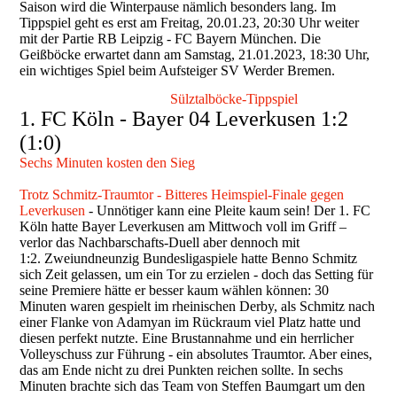
Saison wird die Winterpause nämlich besonders lang. Im
Tippspiel geht es erst am Freitag, 20.01.23, 20:30 Uhr weiter
mit der Partie RB Leipzig - FC Bayern München. Die
Geißböcke erwartet dann am Samstag, 21.01.2023, 18:30 Uhr,
ein wichtiges Spiel beim Aufsteiger SV Werder Bremen.
Sülztalböcke-Tippspiel
1. FC Köln - Bayer 04 Leverkusen 1:2
(1:0)
Sechs Minuten kosten den Sieg
Trotz Schmitz-Traumtor - Bitteres Heimspiel-Finale gegen
Leverkusen
- Unnötiger kann eine Pleite kaum sein! Der 1. FC
Köln hatte Bayer Leverkusen am Mittwoch voll im Griff –
verlor das Nachbarschafts-Duell aber dennoch mit
1:2. Zweiundneunzig Bundesligaspiele hatte Benno Schmitz
sich Zeit gelassen, um ein Tor zu erzielen - doch das Setting für
seine Premiere hätte er besser kaum wählen können: 30
Minuten waren gespielt im rheinischen Derby, als Schmitz nach
einer Flanke von Adamyan im Rückraum viel Platz hatte und
diesen perfekt nutzte. Eine Brustannahme und ein herrlicher
Volleyschuss zur Führung - ein absolutes Traumtor. Aber eines,
das am Ende nicht zu drei Punkten reichen sollte. In sechs
Minuten brachte sich das Team von Steffen Baumgart um den