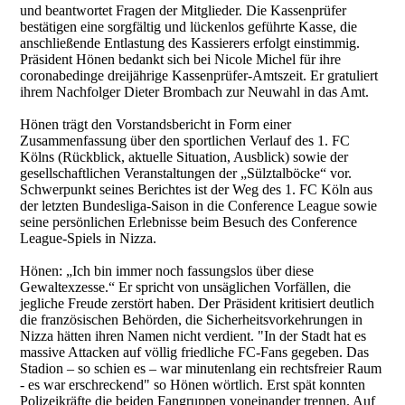
und beantwortet Fragen der Mitglieder. Die Kassenprüfer
bestätigen eine sorgfältig und lückenlos geführte Kasse, die
anschließende Entlastung des Kassierers erfolgt einstimmig.
Präsident Hönen bedankt sich bei Nicole Michel für ihre
coronabedinge dreijährige Kassenprüfer-Amtszeit. Er gratuliert
ihrem Nachfolger Dieter Brombach zur Neuwahl in das Amt.
Hönen trägt den Vorstandsbericht in Form einer
Zusammenfassung über den sportlichen Verlauf des 1. FC
Kölns (Rückblick, aktuelle Situation, Ausblick) sowie der
gesellschaftlichen Veranstaltungen der „Sülztalböcke“ vor.
Schwerpunkt seines Berichtes ist der Weg des 1. FC Köln aus
der letzten Bundesliga-Saison in die Conference League sowie
seine persönlichen Erlebnisse beim Besuch des Conference
League-Spiels in Nizza.
Hönen: „Ich bin immer noch fassungslos über diese
Gewaltexzesse.“ Er spricht von unsäglichen Vorfällen, die
jegliche Freude zerstört haben. Der Präsident kritisiert deutlich
die französischen Behörden, die Sicherheitsvorkehrungen in
Nizza hätten ihren Namen nicht verdient. "In der Stadt hat es
massive Attacken auf völlig friedliche FC-Fans gegeben. Das
Stadion – so schien es – war minutenlang ein rechtsfreier Raum
- es war erschreckend" so Hönen wörtlich. Erst spät konnten
Polizeikräfte die beiden Fangruppen voneinander trennen. Auf