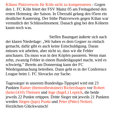
Kilians Platzverweis für Köln nicht zu kompensieren
- Gegen
den 1. FC Köln feiert der FSV Mainz 05 am Freitagabend den
ersten Heimsieg der Saison. In Überzahl gelang den 05ern ein
deutlicher Kantersieg. Der frühe Platzverweis gegen Kilian war
vermutlich der Schlüsselmoment. Danach ging bei den Kölnern
kaum noch was.
Steffen Baumgart äußerte sich nach
der klaren Niederlage: „Wir haben es dem Gegner zu einfach
gemacht, dafür gibt es auch keine Entschuldigung. Daran
müssen wir arbeiten, aber nicht so, dass wir die Fehler
anschauen. Da muss was in den Köpfen passieren. Wenn man
zehn, zwanzig Fehler in einem Bundesligaspiel macht, wird es
schwierig." Bereits am Donnerstag kann der FC
Wiedergutmachung betreiben. Dann geht es in der Conference
League beim 1. FC Slovacko zur Sache.
Tagessieger in unserem Bundesliga-Tippspiel wird mit 23
Punkten
Rainer (themostbestrainer) Richerzhagen
vor
Robert
(heiro1410) Theissen
und
Inge (IngeL) Leprich
, die beide
jeweils 22 Punkte ertippen. Dritte Sieger mit jeweils 21 Punkten
werden
Jürgen (jups) Psotta
und
Peter (Pitter) Neitzel
.
Herzlichen Glückwunsch!