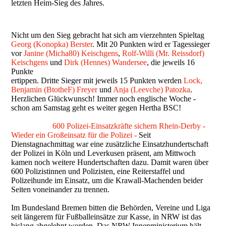
letzten Heim-Sieg des Jahres.
Nicht um den Sieg gebracht hat sich am vierzehnten Spieltag
Georg (Konopka) Berster
. Mit 20 Punkten wird er Tagessieger
vor
Janine (Micha80) Keischgens
,
Rolf-Willi (Mr. Reissdorf)
Keischgens
und
Dirk (Hennes) Wandersee
, die jeweils 16
Punkte
ertippen. Dritte Sieger mit jeweils 15 Punkten werden
Lock,
Benjamin (BtotheF) Freyer
und
Anja (Leevche) Patozka
.
Herzlichen Glückwunsch! Immer noch englische Woche -
schon am Samstag geht es weiter gegen Hertha BSC!
600 Polizei-Einsatzkräfte sichern Rhein-Derby -
Wieder ein Großeinsatz für die Polizei -
Seit
Dienstagnachmittag war eine zusätzliche Einsatzhundertschaft
der Polizei in Köln und Leverkusen präsent, am Mittwoch
kamen noch weitere Hundertschaften dazu. Damit waren über
600 Polizistinnen und Polizisten, eine Reiterstaffel und
Polizeihunde im Einsatz, um die Krawall-Machenden beider
Seiten voneinander zu trennen.
Im Bundesland Bremen bitten die Behörden, Vereine und Liga
seit längerem für Fußballeinsätze zur Kasse, in NRW ist das
bislang abgelehnt worden. Das NRW Innenministerium hält