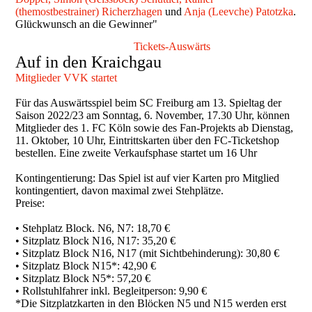
(themostbestrainer) Richerzhagen
und
Anja (Leevche) Patotzka
.
Glückwunsch an die Gewinner"
Tickets-Auswärts
Auf in den Kraichgau
Mitglieder VVK startet
Für das Auswärtsspiel beim SC Freiburg am 13. Spieltag der
Saison 2022/23 am Sonntag, 6. November, 17.30 Uhr, können
Mitglieder des 1. FC Köln sowie des Fan-Projekts ab Dienstag,
11. Oktober, 10 Uhr, Eintrittskarten über den FC-Ticketshop
bestellen. Eine zweite Verkaufsphase startet um 16 Uhr
Kontingentierung: Das Spiel ist auf vier Karten pro Mitglied
kontingentiert, davon maximal zwei Stehplätze.
Preise:
• Stehplatz Block. N6, N7: 18,70 €
• Sitzplatz Block N16, N17: 35,20 €
• Sitzplatz Block N16, N17 (mit Sichtbehinderung): 30,80 €
• Sitzplatz Block N15*: 42,90 €
• Sitzplatz Block N5*: 57,20 €
• Rollstuhlfahrer inkl. Begleitperson: 9,90 €
*Die Sitzplatzkarten in den Blöcken N5 und N15 werden erst