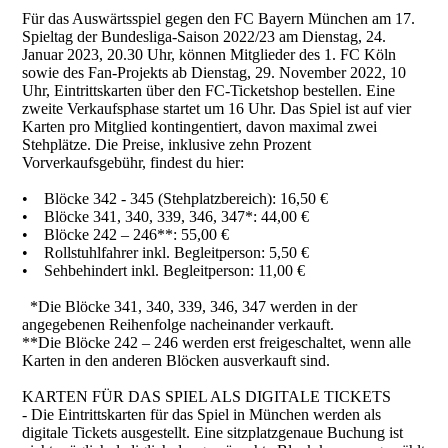
Für das Auswärtsspiel gegen den FC Bayern München am 17.
Spieltag der Bundesliga-Saison 2022/23 am Dienstag, 24.
Januar 2023, 20.30 Uhr, können Mitglieder des 1. FC Köln
sowie des Fan-Projekts ab Dienstag, 29. November 2022, 10
Uhr, Eintrittskarten über den FC-Ticketshop bestellen. Eine
zweite Verkaufsphase startet um 16 Uhr. Das Spiel ist auf vier
Karten pro Mitglied kontingentiert, davon maximal zwei
Stehplätze. Die Preise, inklusive zehn Prozent
Vorverkaufsgebühr, findest du hier:
• Blöcke 342 - 345 (Stehplatzbereich): 16,50 €
• Blöcke 341, 340, 339, 346, 347*: 44,00 €
• Blöcke 242 – 246**: 55,00 €
• Rollstuhlfahrer inkl. Begleitperson: 5,50 €
• Sehbehindert inkl. Begleitperson: 11,00 €
*Die Blöcke 341, 340, 339, 346, 347 werden in der
angegebenen Reihenfolge nacheinander verkauft.
**Die Blöcke 242 – 246 werden erst freigeschaltet, wenn alle
Karten in den anderen Blöcken ausverkauft sind.
KARTEN FÜR DAS SPIEL ALS DIGITALE TICKETS
- Die Eintrittskarten für das Spiel in München werden als
digitale Tickets ausgestellt. Eine sitzplatzgenaue Buchung ist