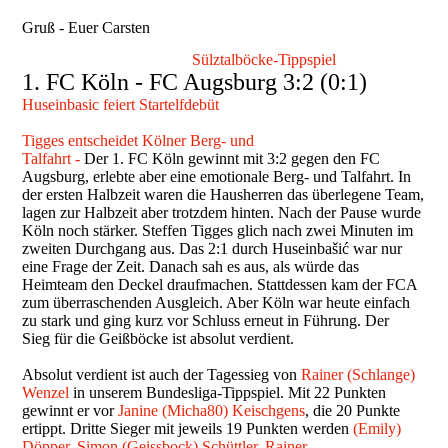
Gruß - Euer Carsten
Sülztalböcke-Tippspiel
1. FC Köln - FC Augsburg 3:2 (0:1)
Huseinbasic feiert Startelfdebüt
Tigges entscheidet Kölner Berg- und
Talfahrt -
Der 1. FC Köln gewinnt mit 3:2 gegen den FC
Augsburg, erlebte aber eine emotionale Berg- und Talfahrt. In
der ersten Halbzeit waren die Hausherren das überlegene Team,
lagen zur Halbzeit aber trotzdem hinten. Nach der Pause wurde
Köln noch stärker. Steffen Tigges glich nach zwei Minuten im
zweiten Durchgang aus. Das 2:1 durch Huseinbašić war nur
eine Frage der Zeit. Danach sah es aus, als würde das
Heimteam den Deckel draufmachen. Stattdessen kam der FCA
zum überraschenden Ausgleich. Aber Köln war heute einfach
zu stark und ging kurz vor Schluss erneut in Führung. Der
Sieg für die Geißböcke ist absolut verdient.
Absolut verdient ist auch der Tagessieg von
Rainer (Schlange)
Wenzel
in unserem Bundesliga-Tippspiel. Mit 22 Punkten
gewinnt er vor
Janine (Micha80) Keischgens
, die 20 Punkte
ertippt. Dritte Sieger mit jeweils 19 Punkten werden
(Emily)
Döpper, Simon (Geissbock) Schüttler, Rainer