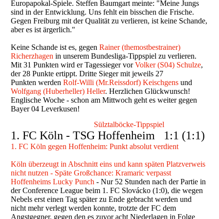
Europapokal-Spiele. Steffen Baumgart meinte: "Meine Jungs
sind in der Entwicklung. Uns fehlt ein bisschen die Frische.
Gegen Freiburg mit der Qualität zu verlieren, ist keine Schande,
aber es ist ärgerlich."
Keine Schande ist es, gegen
Rainer (themostbestrainer)
Richerzhagen
in unserem Bundesliga-Tippspiel zu verlieren.
Mit 31 Punkten wird er Tagessieger vor
Volker (S04) Schulze
,
der 28 Punkte ertippt. Dritte Sieger mit jeweils 27
Punkten werden
Rolf-Willi (Mr.Reissdorf) Keischgens
und
Wolfgang (Huberheller) Heller
. Herzlichen Glückwunsch!
Englische Woche - schon am Mittwoch geht es weiter gegen
Bayer 04 Leverkusen!
Sülztalböcke-Tippspiel
1. FC Köln - TSG Hoffenheim 1:1 (1:1)
1. FC Köln gegen Hoffenheim: Punkt absolut verdient
Köln überzeugt in Abschnitt eins und kann späten Platzverweis
nicht nutzen - Späte Großchance: Kramaric verpasst
Hoffenheims Lucky Punch
- Nur 52 Stunden nach der Partie in
der Conference League beim 1. FC Slovácko (1:0), die wegen
Nebels erst einen Tag später zu Ende gebracht werden und
nicht mehr verlegt werden konnte, trotzte der FC dem
Angstgegner, gegen den es zuvor acht Niederlagen in Folge