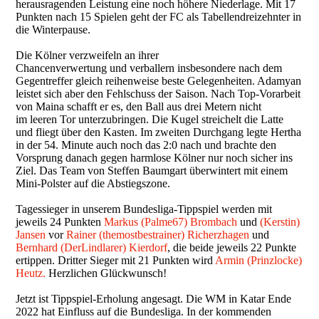
herausragenden Leistung eine noch höhere Niederlage. Mit 17
Punkten nach 15 Spielen geht der FC als Tabellendreizehnter in
die Winterpause.
Die Kölner verzweifeln an ihrer
Chancenverwertung und verballern insbesondere nach dem
Gegentreffer gleich reihenweise beste Gelegenheiten. Adamyan
leistet sich aber den Fehlschuss der Saison. Nach Top-Vorarbeit
von Maina schafft er es, den Ball aus drei Metern nicht
im leeren Tor unterzubringen. Die Kugel streichelt die Latte
und fliegt über den Kasten. Im zweiten Durchgang legte Hertha
in der 54. Minute auch noch das 2:0 nach und brachte den
Vorsprung danach gegen harmlose Kölner nur noch sicher ins
Ziel. Das Team von Steffen Baumgart überwintert mit einem
Mini-Polster auf die Abstiegszone.
Tagessieger in unserem Bundesliga-Tippspiel werden mit
jeweils 24 Punkten
Markus (Palme67) Brombach
und
(Kerstin)
Jansen
vor
Rainer (themostbestrainer) Richerzhagen
und
Bernhard (DerLindlarer) Kierdorf
, die beide jeweils 22 Punkte
ertippen. Dritter Sieger mit 21 Punkten wird
Armin (Prinzlocke)
Heutz.
Herzlichen Glückwunsch!
Jetzt ist Tippspiel-Erholung angesagt. Die WM in Katar Ende
2022 hat Einfluss auf die Bundesliga. In der kommenden