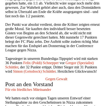
gegeben hatte, ein 1:1 ab. Vielleicht wäre sogar noch mehr drin
gewesen. Zur Wahrheit gehört aber auch, dass den Domstädtern
selbst in Überzahl am Ende die Kräfte ausgegangen sind - und
fast noch das 1:2 passierte.
Der Punkt war absolut verdient, denn die Kölner zeigten erneut
große Moral. Sie kauften den individuell besser besetzten
Gästen von Beginn an den Schneid ab, die wohl nicht mit
dieser Gegenwehr gerechnet hatten. Mit nunmehr 17 Punkten
belegt der FC Platz zehn. Der Auftritt sollte zudem richtig Mut
machen für das Endspiel am Donnerstag in der Conference
League gegen Nizza.
Tagessieger in unserem Bundesliga-Tippspiel wird mit starken
36 Punkten
Felix (Poldi) Schnepper
vor
Gregor (Spezialist)
Schüttler
, der 32 Punkte ertippt. Dritter Sieger mit 31 Punkten
wird
Simon (Geissbock) Schüttler
. Herzlichen Glückwunsch!
Gegen Gewalt
Post an den Vorstand
Für ein friedliches Miteinander
Wir hatten euch vor einigen Tagen unseren Entwurf einer
Stellungnahme zu den Geschehnissen in Nizza zukommen