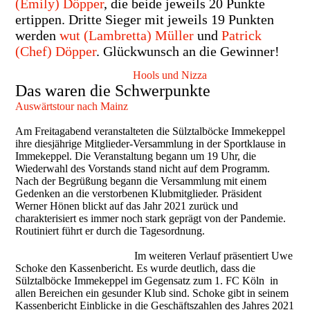
(Emily) Döpper
, die beide jeweils 20 Punkte
ertippen. Dritte Sieger mit jeweils 19 Punkten
werden
wut (Lambretta) Müller
und
Patrick
(Chef) Döpper
. Glückwunsch an die Gewinner!
Hools und Nizza
Das waren die S
chwerpunkte
Auswärtstour nach Mainz
Am Freitagabend veranstalteten die Sülztalböcke Immekeppel
ihre diesjährige Mitglieder-Versammlung in der Sportklause in
Immekeppel. Die Veranstaltung begann um 19 Uhr, die
Wiederwahl des Vorstands stand nicht auf dem Programm.
Nach der Begrüßung begann die Versammlung mit einem
Gedenken an die verstorbenen Klub
mitglieder. Präsident
Werner Hönen blickt auf das Jahr 2021 zurück und
charakterisiert es immer noch stark geprägt von der Pandemie.
Routiniert führt er durch die Tagesordnung.
Im weiteren Verlauf präsentiert Uwe
Schoke den Kassenbericht. Es wurde deutlich, dass die
Sülztalböcke Immekeppel im Gegensatz zum 1. FC Köln in
allen Bereichen ein gesunder Klub sind. Schoke gibt in seinem
Kassenbericht Einblicke in die Geschäftszahlen des Jahres 2021