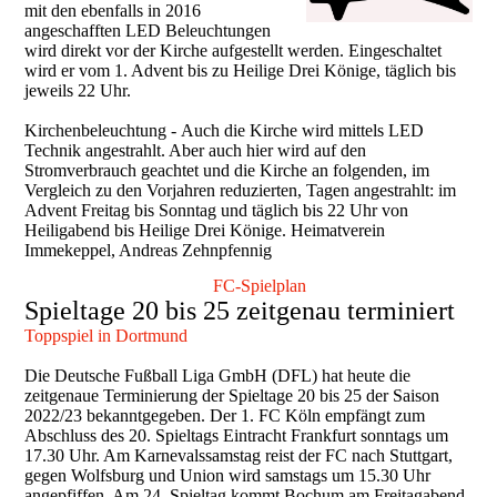
mit den ebenfalls in 2016
angeschafften LED Beleuchtungen
wird direkt vor der Kirche aufgestellt werden. Eingeschaltet
wird er vom 1. Advent bis zu Heilige Drei Könige, täglich bis
jeweils 22 Uhr.
Kirchenbeleuchtung - Auch die Kirche wird mittels LED
Technik angestrahlt. Aber auch hier wird auf den
Stromverbrauch geachtet und die Kirche an folgenden, im
Vergleich zu den Vorjahren reduzierten, Tagen angestrahlt: im
Advent Freitag bis Sonntag und täglich bis 22 Uhr von
Heiligabend bis Heilige Drei Könige.
Heimatverein
Immekeppel, Andreas Zehnpfennig
FC-Spielplan
Spieltage 20 bis 25 zeitgenau terminiert
T
oppspiel in Dortmund
Die Deutsche Fußball Liga GmbH (DFL) hat heute die
zeitgenaue Terminierung der Spieltage 20 bis 25 der Saison
2022/23 bekanntgegeben. Der 1. FC Köln empfängt zum
Abschluss des 20. Spieltags Eintracht Frankfurt sonntags um
17.30 Uhr. Am Karnevalssamstag reist der FC nach Stuttgart,
gegen Wolfsburg und Union wird samstags um 15.30 Uhr
angepfiffen. Am 24. Spieltag kommt Bochum am Freitagabend